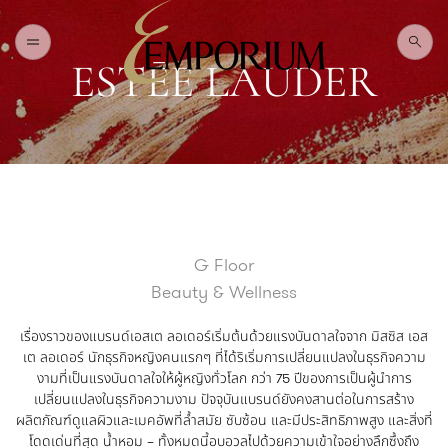
E
S
T
Ē
E
L
A
U
D
E
R
H
O
M
E
W
H
A
T
'
S
O
N
T
O
U
R
I
S
T
G Floor
Beauty & Wellness
เรื่องราวของแบรนด์เอสเต ลอเดอร์เริ่มต้นด้วยแรงบันดาลใจจาก มิสซิส เอส
เต ลอเดอร์ นักธุรกิจหญิงคนแรกๆ ที่ได้ริเริ่มการเปลี่ยนแปลงในธุรกิจความ
งามที่เป็นแรงบันดาลใจให้ผู้หญิงทั่วโลก กว่า 75 ปีของการเป็นผู้นำการ
เปลี่ยนแปลงในธุรกิจความงาม ปัจจุบันแบรนด์ยังคงสานต่อในการสร้าง
ผลิตภัณฑ์ดูแลผิวและเมคอัพที่ล้ำสมัย ซับซ้อน และมีประสิทธิภาพสูง และสิ่งที่
โดดเด่นที่สุด น้ำหอม – ทั้งหมดนี้อบอวลไปด้วยความเข้าใจอย่างลึกซึ้งถึง