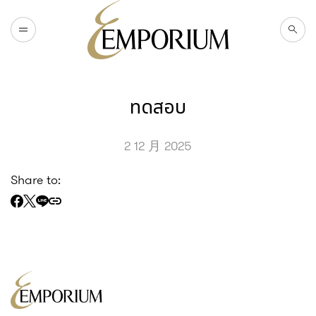
H
O
M
E
W
H
A
T
'
S
O
N
ทดสอบ
T
O
U
R
I
S
T
2 12 月 2025
Share to: