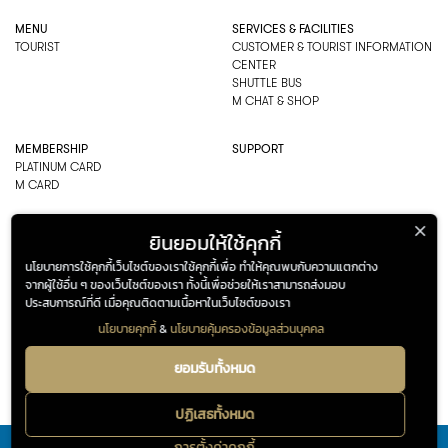
MENU
SERVICES & FACILITIES
TOURIST
CUSTOMER & TOURIST INFORMATION
CENTER
SHUTTLE BUS
M CHAT & SHOP
MEMBERSHIP
SUPPORT
PLATINUM CARD
M CARD
EMPORIUM CO., LTD
ยินยอมให้ใช้คุกกี้
ADDRESS: 622 SUKHUMVIT ROAD,
นโยบายการใช้คุกกี้เว็บไซต์ของเราใช้คุกกี้เพื่อ ทำให้คุณพบกับความแตกต่าง
BANGKOK, THAILAND 10110
จากผู้ใช้อื่น ๆ ของเว็บไซต์ของเรา ทั้งนี้เพื่อช่วยให้เราสามารถส่งมอบ
PHONE : 0-2269-1000
ประสบการณ์ที่ดี เมื่อคุณติดตามเนื้อหาในเว็บไซต์ของเรา
OPEN HOURS:
DEPARTMENT, SHOPPING
นโยบายคุกกี้
&
นโยบายคุ้มครองข้อมูลส่วนบุคคล
EVERY DAY 10.00AM–22.00PM
ADDRESS
OPENING HOURS
622 Sukhumvit Road,
Department, Shopping
ยอมรับทั้งหมด
Bangkok, Thailand 10110
Every Day 10.00AM – 22.00PM
© THE EMPORIUM 2025
::*
ALL RIGHTS RESERVED
0-2269-1000
ปฏิเสธทั้งหมด
Google maps
การตั้งค่าคุกกี้