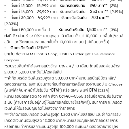
• ตั้งแต่ 12,000 – 15,999 บาท
รับเครดิตเงินคืน 240 บาท**
(2%)
• ตั้งแต่ 16,000 – 29,999 บาท
รับเครดิตเงินคืน 350 บาท**
(2.19%)
• ตั้งแต่ 30,000 – 49,999 บาท
รับเครดิตเงินคืน 700 บาท**
(2.33%)
• ตั้งแต่ 50,000 บาทขึ้นไป
รับเครดิตเงินคืน 1,500 บาท**
(3%)
ต่อที่ 2 :
ผ่อนชำระ 0%* นานสูงสุด 10 เดือน ตั้งแต่ 10,000 บาทขึ้นไป/เซลล์
สลิป และใช้คะแนนสะสมแลกขั้นต่ำ 10,000 คะแนน (ไม่เกินยอดซื้อ)
• รับเครดิตเงินคืน 12%***
ยกเว้น ช่องทาง M Chat & Shop, Call To Order และ Live Personal
Shopper
*รวบรวมสินค้าที่ต้องการแบ่งชำระ 0% x 4 / 10 เดือน โดยมียอดผ่อนชำระ
2,000 / 5,000 บาทขึ้นไป/เซลล์สลิป
**จำกัดเครดิตเงินคืนรวมสูงสุด 30,000 บาท/หมายเลขบัญชีบัตรหลัก/
ตลอดรายการ, ลงทะเบียนภายก่อนทำรายการครั้งเดียวผ่านแอป U Choose
(พิมพ์คำค้นหาหน้าโปรโมชั่น “
BTM
”) หรือ SMS พิมพ์
BTM
(วรรค)
หมายเลขบัตรเครดิต 16 หลัก ส่งที่ 061-404-5555 รอรับข้อความยืนยันจาก
ระบบ (ค่าบริการขึ้นอยู่กับผู้ให้บริการเครือข่ายโทรศัพท์), ธนาคารฯ จะเครดิต
เงินคืนให้ในรอบบัญชีถัดไปหลังจากทำรายการ
***จำกัดการรับเครดิตเงินคืนสูงสุด 1,200 บาท/เซลล์สลิป และจำกัดการรับ
เครดิตเงินคืนรวมสูงสุด 12,000 บาท/หมายเลขบัญชีหลัก/ตลอดรายการ
หรือเทียบเท่าการแลกคะแนนสูงสุด 100,000 คะแนน/ ตลอดรายการ (ลง