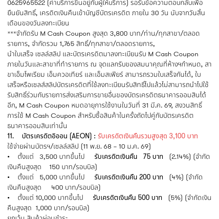
0625965522 (ค่าบริการขึ้นอยู่กับผู้ให้บริการ) รอรับข้อความตอบกลับเพื่อ
ยืนยันสิทธิ์, เครดิตเงินคืนเข้าบัญชีบัตรเครดิต ภายใน 30 วัน นับจากวันสิ้น
เดือนของวันลงทะเบียน
***จำกัดรับ M Cash Coupon สูงสุด 3,800 บาท/ท่าน/ทุกสาขา/ตลอด
รายการ, จำกัดรวม 1,765 สิทธิ์/ทุกสาขา/ตลอดรายการ,
นำใบเสร็จ เซลล์สลิป และบัตรเครดิตมาลงทะเบียนรับ M Cash Coupon
ภายในวันและสาขาที่ทำรายการ ณ จุดแลกรับของสมนาคุณที่ห้างฯกำหนด, สา
ขาเอ็มโพเรียม เอ็มควอเทียร์ และเอ็มสเฟียร์ สามารถรวมใบเสร็จกันได้, ใบ
เสร็จหรือเซลส์สลิปบัตรเครดิตที่ใช้ลงทะเบียนรับสิทธิ์ไปแล้วไม่สามารถนำไปใช้
รับสิทธิ์ร่วมกับรายการส่งเสริมการขายอื่นของบัตรเครดิตธนาคารออมสินได้
อีก, M Cash Coupon หมดอายุการใช้งานในวันที่ 31 มี.ค. 69, สงวนสิทธิ์
การใช้ M Cash Coupon สำหรับซื้อสินค้าในครั้งถัดไปคู่กับบัตรเครดิต
ธนาคารออมสินเท่านั้น
11. บัตรเครดิตอิออน (AEON) :
รับเครดิตเงินคืนรวมสูงสุด 3,100 บาท
ใช้จ่ายผ่านบัตรฯ/เซลล์สลิป (11 พ.ย. 68 – 10 ม.ค. 69)
• ตั้งแต่ 3,500 บาทขึ้นไป
รับเครดิตเงินคืน 75 บาท
(2.14%) (จำกัด
เงินคืนสูงสุด 150 บาท/รอบบิล)
• ตั้งแต่ 5,000 บาทขึ้นไป
รับเครดิตเงินคืน 200 บาท
(4%) (จำกัด
เงินคืนสูงสุด 400 บาท/รอบบิล)
• ตั้งแต่ 10,000 บาทขึ้นไป
รับเครดิตเงินคืน 500 บาท
(5%) (จำกัดเงิน
คืนสูงสุด 1,000 บาท/รอบบิล)
ยกเว้น สินค้าผ่อนชำระ,