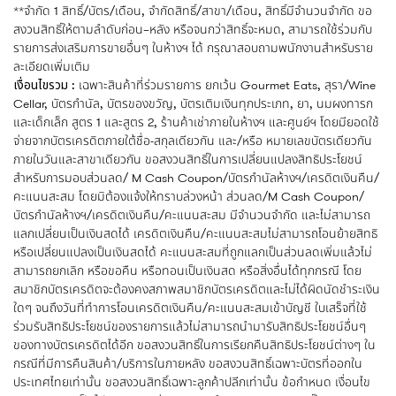
**จำกัด 1 สิทธิ์/บัตร/เดือน, จำกัดสิทธิ์/สาขา/เดือน, สิทธิ์มีจำนวนจำกัด ขอ
สงวนสิทธิ์ให้ตามลำดับก่อน–หลัง หรือจนกว่าสิทธิ์จะหมด, สามารถใช้ร่วมกับ
รายการส่งเสริมการขายอื่นๆ ในห้างฯ ได้ กรุณาสอบถามพนักงานสำหรับราย
ละเอียดเพิ่มเติม
เงื่อนไขรวม :
เฉพาะสินค้าที่ร่วมรายการ ยกเว้น Gourmet Eats, สุรา/Wine
Cellar, บัตรกำนัล, บัตรของขวัญ, บัตรเติมเงินทุกประเภท, ยา, นมผงทารก
และเด็กเล็ก สูตร 1 และสูตร 2, ร้านค้าเช่าภายในห้างฯ และศูนย์ฯ โดยมียอดใช้
จ่ายจากบัตรเครดิตภายใต้ชื่อ-สกุลเดียวกัน และ/หรือ หมายเลขบัตรเดียวกัน
ภายในวันและสาขาเดียวกัน ขอสงวนสิทธิ์ในการเปลี่ยนแปลงสิทธิประโยชน์
สำหรับการมอบส่วนลด/ M Cash Coupon/บัตรกำนัลห้างฯ/เครดิตเงินคืน/
คะแนนสะสม โดยมิต้องแจ้งให้ทราบล่วงหน้า ส่วนลด/M Cash Coupon/
บัตรกำนัลห้างฯ/เครดิตเงินคืน/คะแนนสะสม มีจำนวนจำกัด และไม่สามารถ
แลกเปลี่ยนเป็นเงินสดได้ เครดิตเงินคืน/คะแนนสะสมไม่สามารถโอนย้ายสิทธิ
หรือเปลี่ยนแปลงเป็นเงินสดได้ คะแนนสะสมที่ถูกแลกเป็นส่วนลดเพิ่มแล้วไม่
สามารถยกเลิก หรือขอคืน หรือทอนเป็นเงินสด หรือสิ่งอื่นได้ทุกกรณี โดย
สมาชิกบัตรเครดิตจะต้องคงสภาพสมาชิกบัตรเครดิตและไม่ได้ผิดนัดชำระเงิน
ใดๆ จนถึงวันที่ทำการโอนเครดิตเงินคืน/คะแนนสะสมเข้าบัญชี ใบเสร็จที่ใช้
ร่วมรับสิทธิประโยชน์ของรายการแล้วไม่สามารถนำมารับสิทธิประโยชน์อื่นๆ
ของทางบัตรเครดิตได้อีก ขอสงวนสิทธิ์ในการเรียกคืนสิทธิประโยชน์ต่างๆ ใน
กรณีที่มีการคืนสินค้า/บริการในภายหลัง ขอสงวนสิทธิ์เฉพาะบัตรที่ออกใน
ประเทศไทยเท่านั้น ขอสงวนสิทธิ์เฉพาะลูกค้าปลีกเท่านั้น ข้อกำหนด เงื่อนไข