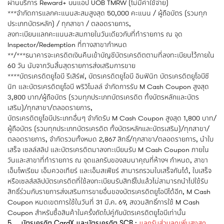
ผ่านบริการ Reward+ บนแอป UOB TMRW (ไม่มีค่าใช้จ่าย)
***จำกัดการแลกคะแนนสะสมสูงสุด 50,000 คะแนน / ผู้ถือบัตร (รวมทุก
ประเภทบัตรหลัก) / ทุกสาขา / ตลอดรายการ,
ลงทะเบียนแลกคะแนนสะสมภายในวันเดียวกับที่ทำรายการ ณ จุด
Inspector/Redemption ที่ทางสาขากำหนด
**/***ธนาคารจะเครดิตเงินคืนเข้าบัญชีบัตรเครดิตตามที่ลงทะเบียนไว้ภายใน
60 วัน นับจากวันสิ้นสุดรายการส่งเสริมการขาย
****บัตรเครดิตยูโอบี รีเสิร์ฟ, บัตรเครดิตยูโอบี อินฟินิท บัตรเครดิตยูโอบีซี
นิท และบัตรเครดิตยูโอบี พริวิไมลล์ จำกัดการรับ M Cash Coupon สูงสุด
3,800 บาท/ผู้ถือบัตร (รวมทุกประเภทบัตรเครดิต ทั้งบัตรหลักและบัตร
เสริม)/ทุกสาขา/ตลอดรายการ,
บัตรเครดิตยูโอบีประเภทอื่นๆ จำกัดรับ M Cash Coupon สูงสุด 1,800 บาท/
ผู้ถือบัตร (รวมทุกประเภทบัตรเครดิต ทั้งบัตรหลักและบัตรเสริม)/ทุกสาขา/
ตลอดรายการ, จำกัดรวมทั้งหมด 2,867 สิทธิ์/ทุกสาขา/ตลอดรายการ, นำใบ
เสร็จ เซลล์สลิป และบัตรเครดิตมาลงทะเบียนรับ M Cash Coupon ภายใน
วันและสาขาที่ทำรายการ ณ จุดแลกรับของสมนาคุณที่ห้างฯ กำหนด, สาขา
เอ็มโพเรียม เอ็มควอเทียร์ และเอ็มสเฟียร์ สามารถรวมใบเสร็จกันได้, ใบเสร็จ
หรือเซลส์สลิปบัตรเครดิตที่ใช้ลงทะเบียนรับสิทธิ์ไปแล้วไม่สามารถนำไปใช้รับ
สิทธิ์ร่วมกับรายการส่งเสริมการขายอื่นของบัตรเครดิตยูโอบีได้อีก, M Cash
Coupon หมดเขตการใช้ในวันที่ 31 มี.ค. 69, สงวนสิทธิ์การใช้ M Cash
Coupon สำหรับซื้อสินค้าในครั้งถัดไปคู่กับบัตรเครดิตยูโอบีเท่านั้น
5. บัตรเครดิต CardX และบัตรเครดิต SCB :
แลกรับส่วนลดเพิ่มสูงสุด