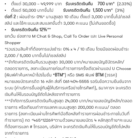
• ตั้งแต่ 30,000 – 49,999 บาท
รับเครดิตเงินคืน 700 บาท*
(2.33%)
• ตั้งแต่ 50,000 บาทขึ้นไป
รับเครดิตเงินคืน 1,500 บาท*
(3%)
ต่อที่ 2 :
ผ่อนชำระ 0%* นานสูงสุด 10 เดือน ตั้งแต่ 3,000 บาทขึ้นไป/เซลล์
สลิป และใช้คะแนนสะสมแลกขั้นต่ำ 3,000 คะแนน (ไม่เกินยอดซื้อ)
• รับเครดิตเงินคืน 12%**
ยกเว้น ช่องทาง M Chat & Shop, Call To Order และ Live Personal
Shopper
*รวบรวมสินค้าที่ต้องการแบ่งชำระ 0% x 4 / 10 เดือน โดยมียอดผ่อนชำระ
2,000 / 5,000 บาทขึ้นไป/เซลล์สลิป
**จำกัดเครดิตเงินคืนรวมสูงสุด 30,000 บาท/หมายเลขบัญชีบัตรหลัก/
ตลอดรายการ, ลงทะเบียนภายก่อนทำรายการครั้งเดียวผ่านแอป U Choose
(พิมพ์คำค้นหาหน้าโปรโมชั่น “
BTM
”) หรือ SMS พิมพ์
BTM
(วรรค)
หมายเลขบัตรเครดิต 16 หลัก ส่งที่ 061-404-5555 รอรับข้อความยืนยันจาก
ระบบ (ค่าบริการขึ้นอยู่กับผู้ให้บริการเครือข่ายโทรศัพท์), ธนาคารฯ จะเครดิต
เงินคืนให้ในรอบบัญชีถัดไปหลังจากทำรายการ
***จำกัดการรับเครดิตเงินคืนสูงสุด 24,000 บาท/หมายเลขบัญชีหลัก/ตลอด
รายการ หรือเทียบเท่าการแลกคะแนนสูงสุด 200,000 คะแนน/ ตลอด
รายการ (ลงทะเบียนผ่านโทรศัพท์มือถือหลังทำรายการผ่อนชำระภายในวันที่
ทำรายการ) กด *465*12269*ตามด้วยหมายเลขบัตร 4 หลักสุดท้าย*คะแนน
ที่ต้องการแลก # โทรออก, บริษัทฯ จะเครดิตเงินคืนให้ในรอบบัญชีถัดไปหลัง
จากทำรายการ