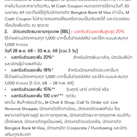
ภายในวันและสาขาเดียวกัน, M Cash Coupon หมดเขตการใช้งานวันที่ 30
เมษายน 69 และต้องใช้คู่กับบัตรเครดิต Bangkok Bank M Visa เท่านั้น, M
Cash Coupon ไม่สามารถแลกเปลี่ยนหรือทอนเป็นเงินสดได้ และตรวจสอบ
เงื่อนไขเพิ่มเติม ณ จุดขาย
2. บัตรเครดิตธนาคารกรุงเทพ (BBL) :
แลกรับส่วนลดเพิ่มสูงสุด 20%
ใช้จ่ายผ่านบัตรฯครบทุก 1,000 บาทขึ้นไป/เซลล์สลิป และใช้คะแนนสะสมทุก
1,000 คะแนน
วันที่ 28 พ.ย. 68 – 30 พ.ย. 68 (รวม 3 วัน)
• แลกรับส่วนลดเพิ่ม 20%*
สำหรับบัตรพินนาเคิล, บัตรอินฟินิท
และบัตรผู้นำแพลทินัม
• แลกรับส่วนลดเพิ่ม 18%*
สำหรับบัตรเครดิตประเภทอื่นๆ
ใช้จ่ายผ่านบัตรฯครบทุก 1,000 บาทขึ้นไป/เซลล์สลิป และใช้คะแนนสะสมทุก
1,000 คะแนน (1 มี.ค. 68 – 28 ก.พ. 69)
• แลกรับส่วนลดเพิ่ม 15%**
วันศุกร์ เสาร์ อาทิตย์ หรือ
• แลกรับส่วนลดเพิ่ม 100 บาท***
ทุกวัน
ยกเว้น สินค้าผ่อนชำระ, M Chat & Shop, Call To Order และ Live
Personal Shopper, บัตรเครดิตไทเทเนียม, บัตรเครดิตแพลทินัม โรง
พยาบาลบำรุงราษฎร์ ธนาคารกรุงเทพ, บัตรเครดิตธนาคารกรุงเทพ อเมริกัน
เอ็กซ์เพรส, บัตรเครดิตยูเนี่ยนเพย์, บัตรเครดิตแอร์เอเชีย, บัตรเครดิต
Bangkok Bank M Visa, บัตรเครดิต Corporate / Purchasing และบัตร
เสริมทุกประเภท