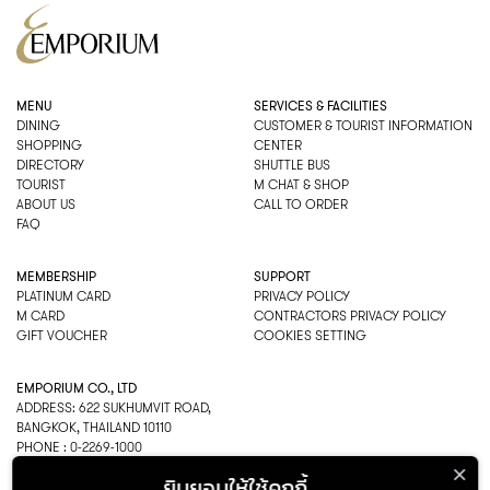
MENU
SERVICES & FACILITIES
DINING
CUSTOMER & TOURIST INFORMATION
SHOPPING
CENTER
DIRECTORY
SHUTTLE BUS
TOURIST
M CHAT & SHOP
ABOUT US
CALL TO ORDER
FAQ
MEMBERSHIP
SUPPORT
PLATINUM CARD
PRIVACY POLICY
M CARD
CONTRACTORS PRIVACY POLICY
GIFT VOUCHER
COOKIES SETTING
EMPORIUM CO., LTD
ADDRESS: 622 SUKHUMVIT ROAD,
BANGKOK, THAILAND 10110
PHONE : 0-2269-1000
OPEN HOURS:
ยินยอมให้ใช้คุกกี้
DEPARTMENT, SHOPPING