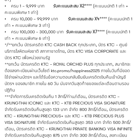
• ครบ 1 – 9,999 บาท
รับคะแนนสะสม X2****
(คะแนนปกติ 1 เท่า +
คะแนนพิเศษ 1 เท่า)
• ครบ 10,000 – 99,999 บาท
รับคะแนนสะสม X4****
(คะแนนปกติ 1
เท่า + คะแนนพิเศษ 3 เท่า)
• ครบ 100,000 – 300,000 บาท
รับคะแนนสะสม X7****
(คะแนนปกติ 1
เท่า + คะแนนพิเศษ 6 เท่า)
*/**ยกเว้น บัตรเครดิต KTC CASH BACK ทุกประเภท, บัตร KTC – ศูนย์
บริการโลหิตแห่งชาติ สภากาชาดไทย, บัตร KTC VISA CORPORATE และ
บัตร KTC เพื่อหน่วยงานรัฐ
**ยกเว้น บัตรเครดิต KTC – ROYAL ORCHID PLUS ทุกประเภท, สมาชิกจะ
ต้องลงทะเบียนผ่านเว็บไซต์ ktc.promo/happiness2025 ภายในวันที่มียอด
ใช้จ่ายผ่านบัตรฯ และได้รับข้อความตอบกลับยืนยันเครดิตเงินคืนเข้าบัญชี
บัตรฯ ของสมาชิก ภายใน 60 วัน นับจากวันสุดท้ายของแต่ละเดือนตามรอบ
ปฏิทิน
***จำกัดการรับเครดิตเงินคืน 1 สิทธิ์/ท่าน/เดือน, บัตรเครดิต KTC –
KRUNGTHAI ICONIC และ KTC – KTB PRECIOUS VISA SIGNATURE
จำกัดรับเครดิตเงินคืนสูงสุด 133 บาท จำกัด 800 สิทธิ์/เดือน, บัตรเครดิต
KTC – KRUNGTHAI PRECIOUS+ และ KTC – KTB PRECIOUS PLUS
VISA SIGNATURE จำกัดรับเครดิตเงินคืนสูงสุด 353 บาท จำกัด 500 สิทธิ์/
เดือน, บัตรเครดิต KTC – KRUNGTHAI PRIVATE BANKING VISA INFINITE
จำกัดรับเครดิตเงินคืนสูงสุด 875 บาท จำกัด 300 สิทธิ์/เดือน, ลงทะเบียน