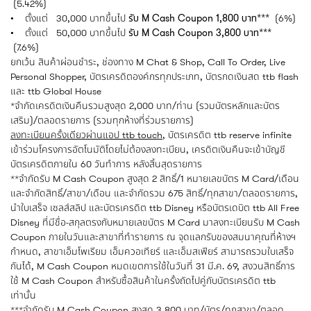
(5.42%)
• ตั้งแต่ 30,000 บาทขึ้นไป
รับ M Cash Coupon 1,800 บาท***
(6%)
• ตั้งแต่ 50,000 บาทขึ้นไป
รับ M Cash Coupon 3,800 บาท***
(7.6%)
ยกเว้น สินค้าผ่อนชำระ, ช่องทาง M Chat & Shop, Call To Order, Live
Personal Shopper, บัตรเครดิตองค์กรทุกประเภท, บัตรกดเงินสด ttb flash
และ ttb Global House
*จำกัดเครดิตเงินคืนรวมสูงสุด 2,000 บาท/ท่าน (รวมบัตรหลักและบัตร
เสริม)/ตลอดรายการ (รวมทุกห้างที่ร่วมรายการ)
ลงทะเบียนครั้งเดียวผ่านแอป ttb touch
, บัตรเครดิต ttb reserve infinite
เข้าร่วมโครงการอัตโนมัติโดยไม่ต้องลงทะเบียน, เครดิตเงินคืนจะเข้าบัญชี
บัตรเครดิตภายใน 60 วันทำการ หลังสิ้นสุดรายการ
**จำกัดรับ M Cash Coupon สูงสุด 2 สิทธิ์/1 หมายเลขบัตร M Card/เดือน
และจำกัดสิทธิ์/สาขา/เดือน และจำกัดรวม 675 สิทธิ์/ทุกสาขา/ตลอดรายการ,
นำใบเสร็จ เซลส์สลิป และบัตรเครดิต ttb Disney หรือบัตรเดบิต ttb All Free
Disney ที่มีชื่อ-สกุลตรงกับหมายเลขบัตร M Card มาลงทะเบียนรับ M Cash
Coupon ภายในวันและสาขาที่ทำรายการ ณ จุดแลกรับของสมนาคุณที่ห้างฯ
กำหนด, สาขาเอ็มโพเรียม เอ็มควอเทียร์ และเอ็มสเฟียร์ สามารถรวมใบเสร็จ
กันได้, M Cash Coupon หมดเขตการใช้ในวันที่ 31 มี.ค. 69, สงวนสิทธิ์การ
ใช้ M Cash Coupon สำหรับซื้อสินค้าในครั้งถัดไปคู่กับบัตรเครดิต ttb
เท่านั้น
***จำกัดรับ M Cash Coupon สูงสุด 3,800 บาท/บัตร/ทุกสาขา/ตลอด