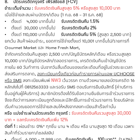
8. บัตรเครดิตกรุงศรี เฟิร์สช้อยส์ (FCV)
ชำระเต็มจำนวน :
รับเครดิตเงินคืนสูงสุด 5% หรือสูงสุด 10,000 บาท
เมื่อใช้จ่ายสะสมผ่านบัตรฯ/เดือน (1 ก.ย. 68 – 31 ธ.ค. 68)
• ตั้งแต่ 4,000 บาทขึ้นไป
รับเครดิตเงินคืน 1.5%
• ตั้งแต่ 30,000 บาทขึ้นไป
รับเครดิตเงินคืน 2%
• ตั้งแต่ 110,000 บาทขึ้นไป
รับเครดิตเงินคืน 5%
(สูงสุด 2,500 บาท)
ยกเว้น สินค้าผ่อนชำระ, ยอดการใช้จ่ายตั้งแต่ 10,001 บาทขึ้นไป/รายการที่
Gourmet Market และ Home Fresh Mart,
จำกัดเครดิตเงินคืนสูงสุด 2,500 บาท/บัญชีบัตรหลัก/เดือน หรือรวมสูงสุด
10,000 บาท/บัญชีบัตรหลัก/ตลอดรายการ, เครดิตเงินคืนเข้าบัญชีบัตร
ภายใน 60 วันทำการ นับจากวันสิ้นเดือนของแต่ละเดือนที่อยู่ในช่วงระยะเวลา
ส่งเสริมการตลาด,
ลงทะเบียนครั้งเดียวก่อนทำรายการผ่านแอพ UCHOOSE
หรือ SMS
ลงทะเบียนพิมพ์
NW3
เว้นวรรค ตามด้วยหมายเลขบัตรเครดิต 16
หลักส่งไปที่ 0812563333 และรอรับ SMS ตอบรับการยืนยันสิทธิ์ (ค่าบริการ
ขึ้นอยู่กับผู้ให้บริการ) สมาชิกบัตรต้องได้รับข้อความยืนยันการเข้าร่วมรายการ
จึงจะถือว่าการลงทะเบียนถูกต้องและมีสิทธิ์ในการเข้าร่วมรายการ โดยบริษัทจะ
เริ่มคำนวณยอดการใช้จ่ายสะสมให้หลังจากลงทะเบียนสำเร็จเท่านั้น
หรือ แบ่งชำระผ่านบัตรเครดิต กรุงศรี :
รับเครดิตเงินคืนรวมสูงสุด 30,000
บาท + แลกรับเครดิตเงินคืนเพิ่ม 12%
ต่อที่ 1 :
ผ่อนชำระ 0%* ทุกชิ้น นาน 4 เดือน หรือ นานสูงสุด 10 เดือน เฉพาะ
สินค้าที่ร่วมรายกา/เซลล์สลิป
• ตั้งแต่ 6,000 – 11,999 บาท
รับเครดิตเงินคืน 100 บาท**
(1.67%)