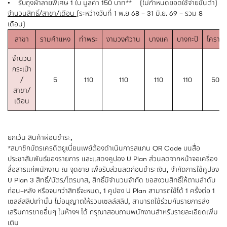
• รับถุงผ้าลายพิเศษ 1 ใบ มูลค่า 150 บาท** (ไม่กำหนดยอดใช้จ่ายขั้นต่ำ)
จำนวนสิทธิ์/สาขา/เดือน
(ระหว่างวันที่ 1 พ.ย 68 – 31 มิ.ย. 69 – รวม 8
เดือน)
สาขา
รามคำแหง
ท่าพระ
งามวงศ์วาน
บางแค
บางกะปิ
โคราช
จำนวน
กระเป๋า
/
5
110
110
110
110
50
สาขา/
เดือน
ยกเว้น สินค้าผ่อนชำระ,
*สมาชิกบัตรเครดิตยูเนี่ยนเพย์ต้องดำเนินการสแกน QR Code บนสื่อ
ประชาสัมพันธ์ของรายการ และแสดงคูปอง U Plan ส่วนลดจากหน้าจอเครื่อง
สื่อสารแก่พนักงาน ณ จุดขาย เพื่อรับส่วนลดก่อนชำระเงิน, จำกัดการใช้คูปอง
U Plan 3 สิทธิ์/บัตร/ไตรมาส, สิทธิ์มีจำนวนจำกัด ขอสงวนสิทธิ์ให้ตามลำดับ
ก่อน–หลัง หรือจนกว่าสิทธิ์จะหมด, 1 คูปอง U Plan สามารถใช้ได้ 1 ครั้งต่อ 1
เซลล์สลิปเท่านั้น ไม่อนุญาตให้รวมเซลล์สลิป, สามารถใช้ร่วมกับรายการส่ง
เสริมการขายอื่นๆ ในห้างฯ ได้ กรุณาสอบถามพนักงานสำหรับรายละเอียดเพิ่ม
เติม