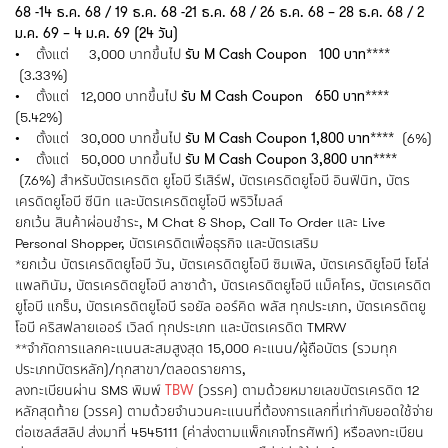
68 -14 ธ.ค. 68 / 19 ธ.ค. 68 -21 ธ.ค. 68 / 26 ธ.ค. 68 – 28 ธ.ค. 68 / 2
ม.ค. 69 – 4 ม.ค. 69 (24 วัน)
• ตั้งแต่ 3,000 บาทขึ้นไป
รับ M Cash Coupon 100 บาท****
(3.33%)
• ตั้งแต่ 12,000 บาทขึ้นไป
รับ M Cash Coupon 650 บาท****
(5.42%)
• ตั้งแต่ 30,000 บาทขึ้นไป
รับ M Cash Coupon 1,800 บาท****
(6%)
• ตั้งแต่ 50,000 บาทขึ้นไป
รับ M Cash Coupon 3,800 บาท****
(7.6%) สำหรับบัตรเครดิต ยูโอบี รีเสิร์ฟ, บัตรเครดิตยูโอบี อินฟินิท, บัตร
เครดิตยูโอบี ซีนิท และบัตรเครดิตยูโอบี พริวิไมลล์
ยกเว้น สินค้าผ่อนชำระ, M Chat & Shop, Call To Order และ Live
Personal Shopper, บัตรเครดิตเพื่อธุรกิจ และบัตรเสริม
*ยกเว้น บัตรเครดิตยูโอบี วัน, บัตรเครดิตยูโอบี ซิมเพิล, บัตรเครดิยูโอบี โยโล่
แพลทินัม, บัตรเครดิตยูโอบี ลาซาด้า, บัตรเครดิตยูโอบี แม็คโคร, บัตรเครดิต
ยูโอบี แกร็บ, บัตรเครดิตยูโอบี รอยัล ออร์คิด พลัส ทุกประเภท, บัตรเครดิตยู
โอบี คริสฟลายเออร์ เวิลด์ ทุกประเภท และบัตรเครดิต TMRW
**จำกัดการแลกคะแนนสะสมสูงสุด 15,000 คะแนน/ผู้ถือบัตร (รวมทุก
ประเภทบัตรหลัก)/ทุกสาขา/ตลอดรายการ,
ลงทะเบียนผ่าน SMS พิมพ์
TBW
(วรรค) ตามด้วยหมายเลขบัตรเครดิต 12
หลักสุดท้าย (วรรค) ตามด้วยจำนวนคะแนนที่ต้องการแลกที่เท่ากับยอดใช้จ่าย
ต่อเซลส์สลิป ส่งมาที่ 4545111 (ค่าส่งตามแพ็กเกจโทรศัพท์) หรือลงทะเบียน