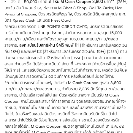
• ตั้งแต่ 50,000 บาทขึ้นไป
รับ M Cash Coupon 3,800 บาท**
(7.6%)
ยกเว้น สินค้าผ่อนชำระ, ช่องทาง M Chat & Shop, Call To Order, Live
Personal Shopper, บัตรเครดิตเพื่อธุรกิจ, บัตรเครดิตนิติบุคคลทุกประเภท,
บัตร Xpress Cash และบัตร Fleet Card
*ยกเว้น บัตรเครดิต LINE POINTS CREDIT CARD, บัตรเครดิตมาสเตอร์
การ์ดไทเทเนียมกสิกรไทยทุกประเภท, จำกัดการแลกคะแนนสูงสุด 15,000
คะแนน/ท่าน/เดือน และจำกัดรวมสูงสุด 105,000 คะแนน/ท่าน/ตลอด
รายการ,
ลงทะเบียนรับสิทธิ์ผ่าน SMS พิมพ์ K1
(สำหรับการแลกรับเครดิตเงิน
คืน 18%) และพิมพ์ K2 (สำหรับการแลกรับเครดิตเงินคืน 15%) (วรรค) ตาม
ด้วยหมายเลขบัตรเครดิต 12 หลักสุดท้าย (วรรค) ตามด้วยจำนวนคะแนน
สะสมเท่ายอดซื้อ (ไม่ใส่จุดทศนิยม) ส่งมาที่ 4545888 (ค่าบริการขึ้นอยู่กับผู้
ให้บริการ) และรอรับข้อความตอบกลับภายในวันที่ทำรายการ, เครดิตเงินคืนจะ
เข้าบัญชีบัตรเครดิตภายใน 60 วันทำการ หลังสิ้นเดือนที่มียอดใช้จ่าย
**ยกเว้น บัตรเครดิตไทยเบฟ, จำกัดรับ M Cash Coupon สูงสุด 3,800
บาท/ท่าน/ทุกสาขา/ตลอดรายการ, จำกัดรวม 2,339 สิทธิ์/ทุกสาขา/ตลอด
รายการ, นำใบเสร็จ เซลล์สลิป และบัตรเครดิตมาลงทะเบียนรับ M Cash
Coupon ภายในวันและสาขาที่ทำรายการ ณ จุดแลกรับของสมนาคุณที่ห้างฯ
กำหนด, สาขาเอ็มโพเรียม เอ็มควอเทียร์ และเอ็มสเฟียร์ สามารถรวมใบเสร็จ
กันได้, ใบเสร็จหรือเซลส์สลิปบัตรเครดิตที่ใช้ลงทะเบียนรับสิทธิ์ไปแล้วไม่
สามารถนำไปใช้รับสิทธิ์ร่วมกับรายการส่งเสริมการขายอื่นของบัตรเครดิต
กสิกรไทยได้อีก, M Cash Coupon หมดอายุการใช้งานในวันที่ 31 มี.ค. 69,
สงวนสิทธิ์การใช้ M Cash Coupon สำหรับซื้อสินค้าในครั้งถัดไปคู่กับบัตร