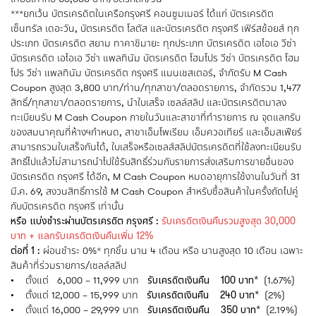
***ยกเว้น บัตรเครดิตในเครือกรุงศรี คอนซูมเมอร์ ได้แก่ บัตรเครดิต
เซ็นทรัล เดอะวัน, บัตรเครดิต โลตัส และบัตรเครดิต กรุงศรี เฟิร์สช้อยส์ ทุก
ประเภท บัตรเครดิต สยาม ทาคาชิมายะ ทุกประเภท บัตรเครดิต เอไอเอ วีซ่า
บัตรเครดิต เอไอเอ วีซ่า แพลทินัม บัตรเครดิต โฮมโปร วีซ่า บัตรเครดิต โฮม
โปร วีซ่า แพลทินัม บัตรเครดิต กรุงศรี แมนเชสเตอร์, จำกัดรับ M Cash
Coupon สูงสุด 3,800 บาท/ท่าน/ทุกสาขา/ตลอดรายการ, จำกัดรวม 1,477
สิทธิ์/ทุกสาขา/ตลอดรายการ, นำใบเสร็จ เซลล์สลิป และบัตรเครดิตมาลง
ทะเบียนรับ M Cash Coupon ภายในวันและสาขาที่ทำรายการ ณ จุดแลกรับ
ของสมนาคุณที่ห้างฯกำหนด, สาขาเอ็มโพเรียม เอ็มควอเทียร์ และเอ็มสเฟียร์
สามารถรวมใบเสร็จกันได้, ใบเสร็จหรือเซลส์สลิปบัตรเครดิตที่ใช้ลงทะเบียนรับ
สิทธิ์ไปแล้วไม่สามารถนำไปใช้รับสิทธิ์ร่วมกับรายการส่งเสริมการขายอื่นของ
บัตรเครดิต กรุงศรี ได้อีก, M Cash Coupon หมดอายุการใช้งานในวันที่ 31
มี.ค. 69, สงวนสิทธิ์การใช้ M Cash Coupon สำหรับซื้อสินค้าในครั้งถัดไปคู่
กับบัตรเครดิต กรุงศรี เท่านั้น
หรือ แบ่งชำระผ่านบัตรเครดิต กรุงศรี :
รับเครดิตเงินคืนรวมสูงสุด 30,000
บาท + แลกรับเครดิตเงินคืนเพิ่ม 12%
ต่อที่ 1 :
ผ่อนชำระ 0%* ทุกชิ้น นาน 4 เดือน หรือ นานสูงสุด 10 เดือน เฉพาะ
สินค้าที่ร่วมรายการ/เซลล์สลิป
• ตั้งแต่ 6,000 – 11,999 บาท
รับเครดิตเงินคืน 100 บาท*
(1.67%)
• ตั้งแต่ 12,000 – 15,999 บาท
รับเครดิตเงินคืน 240 บาท*
(2%)
• ตั้งแต่ 16,000 – 29,999 บาท
รับเครดิตเงินคืน 350 บาท*
(2.19%)