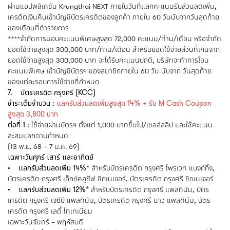
ผ่านแอปพลิเคชัน Krungthai NEXT ภายในวันที่แลกคะแนนรับส่วนลดเพิ่ม,
เครดิตเงินคืนเข้าบัญชีบัตรเครดิตของลูกค้า ภายใน 60 วันนับจากวันสุดท้าย
ของเดือนที่ทำรายการ
****จำกัดการมอบคะแนนพิเศษสูงสุด 72,000 คะแนน/ท่าน/เดือน หรือจำกัด
ยอดใช้จ่ายสูงสุด 300,000 บาท/ท่าน/เดือน สำหรับยอดใช้จ่ายส่วนที่เกินจาก
ยอดใช้จ่ายสูงสุด 300,000 บาท จะได้รับคะแนนปกติ, บริษัทจะทำการโอน
คะแนนพิเศษ เข้าบัญชีบัตรฯ ของสมาชิกภายใน 60 วัน นับจาก วันสุดท้าย
ของแต่ละรอบการใช้จ่ายที่กำหนด
7. บัตรเครดิต กรุงศรี (KCC)
ชำระเต็มจำนวน :
แลกรับส่วนลดเพิ่มสูงสุด 14% + รับ M Cash Coupon
สูงสุด 3,800 บาท
ต่อที่ 1 :
ใช้จ่ายผ่านบัตรฯ ตั้งแต่ 1,000 บาทขึ้นไป/เซลล์สลิป และใช้คะแนน
สะสมแลกตามกำหนด
(13 พ.ย. 68 – 7 ม.ค. 69)
เฉพาะวันศุกร์ เสาร์ และอาทิตย์
• แลกรับส่วนลดเพิ่ม 14%*
สำหรับบัตรเครดิต กรุงศรี ไพรเวท แบงก์กิ้ง,
บัตรเครดิต กรุงศรี เอ็กซ์คลูซีฟ ซิกเนเจอร์, บัตรเครดิต กรุงศรี ซิกเนเจอร์
• แลกรับส่วนลดเพิ่ม 12%*
สำหรับบัตรเครดิต กรุงศรี แพลทินัม, บัตร
เครดิต กรุงศรี เจซีบี แพลทินัม, บัตรเครดิต กรุงศรี นาว แพลทินัม, บัตร
เครดิต กรุงศรี เลดี้ ไทเทเนี่ยม
เฉพาะวันจันทร์ – พฤหัสบดี