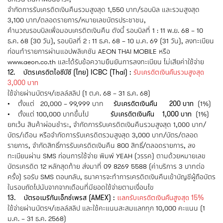
จำกัดการรับเครดิตเงินคืนรวมสูงสุด 1,550 บาท/รอบบิล และรวมสูงสุด
3,100 บาท/ตลอดรายการ/หมายเลขบัตรประชาชน,
คำนวณรอบบิลเพื่อมอบเครดิตเงินคืน ดังนี้ รอบบิลที่ 1 : 11 พ.ย. 68 – 10
ธ.ค. 68 (30 วัน), รอบบิลที่ 2 : 11 ธ.ค. 68 – 10 ม.ค. 69 (31 วัน), ลงทะเบียน
ก่อนทำรายการผ่านแอปพลิเคชัน AEON THAI MOBILE หรือ
www.aeon.co.th และได้รับข้อความยืนยันการลงทะเบียน ไม่เสียค่าใช้จ่าย
12. บัตรเครดิตไอซีบีซี (ไทย) ICBC (Thai) :
รับเครดิตเงินคืนรวมสูงสุด
3,000 บาท
ใช้จ่ายผ่านบัตรฯ/เซลล์สลิป (1 ต.ค. 68 – 31 ธ.ค. 68)
• ตั้งแต่ 20,000 – 99,999 บาท
รับเครดิตเงินคืน 200 บาท
(1%)
• ตั้งแต่ 100,000 บาทขึ้นไป
รับเครดิตเงินคืน 1,000 บาท
(1%)
ยกเว้น สินค้าผ่อนชำระ, จำกัดการรับเครดิตเงินคืนรวมสูงสุด 1,000 บาท/
บัตร/เดือน หรือจำกัดการรับเครดิตรวมสูงสุด 3,000 บาท/บัตร/ตลอด
รายการ, จำกัดสิทธิ์การรับเครดิตเงินคืน 800 สิทธิ์/ตลอดรายการ, ลง
ทะเบียนผ่าน SMS ก่อนการใช้จ่าย พิมพ์ YEAH (วรรค) ตามด้วยหมายเลข
บัตรเครดิต 12 หลักสุดท้าย ส่งมาที่ 09 8269 5588 (ค่าบริการ 3 บาทต่อ
ครั้ง) รอรับ SMS ตอบกลับ, ธนาคารจะทำการเครดิตเงินคืนเข้าบัญชีผู้ถือบัตร
ในรอบถัดไปนับจากจากเดือนที่มียอดใช้จ่ายตามเงื่อนไข
13. บัตรอเมริกันเอ็กซ์เพรส (AMEX) :
แลกรับเครดิตเงินคืนสูงสุด 15%
ใช้จ่ายผ่านบัตรฯ/เซลล์สลิป และใช้คะแนนสะสมแลกทุก 10,000 คะแนน (1
ม.ค. – 31 ธ.ค. 2568)