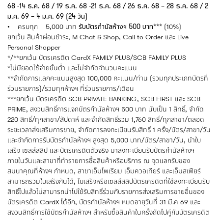
68 -14 ธ.ค. 68 / 19 ธ.ค. 68 -21 ธ.ค. 68 / 26 ธ.ค. 68 – 28 ธ.ค. 68 / 2
ม.ค. 69 – 4 ม.ค. 69 (24 วัน)
• ครบทุก 5,000 บาท
รับบัตรกำนัลห้างฯ 500 บาท***
(10%)
ยกเว้น สินค้าผ่อนชำระ, M Chat & Shop, Call to Order และ Live
Personal Shopper
*/**ยกเว้น บัตรเครดิต CardX FAMILY PLUS/SCB FAMILY PLUS
*ไม่มียอดใช้จ่ายขั้นต่ำ และไม่จำกัดจำนวนคะแนน
**จำกัดการแลกคะแนนสูงสุด 100,000 คะแนน/ท่าน (รวมทุกประเภทบัตรที่
ร่วมรายการ)/รวมทุกห้างฯ ที่ร่วมรายการ/เดือน
***ยกเว้น บัตรเครดิต SCB PRIVATE BANKING, SCB FIRST และ SCB
PRIME, สงวนสิทธิ์การแจกบัตรกำนัลห้างฯ 500 บาท นับเป็น 1 สิทธิ์, จำกัด
220 สิทธิ์/ทุกสาขา/สัปดาห์ และจำกัดสิทธิ์รวม 1,760 สิทธิ์/ทุกสาขา/ตลอด
ระยะเวลาส่งเสริมการขาย, จำกัดการลงทะเบียนรับสิทธิ์ 1 ครั้ง/บัตร/สาขา/วัน
และจำกัดการรับบัตรกำนัลห้างฯ สูงสุด 5,000 บาท/บัตร/สาขา/วัน, นำใบ
เสร็จ เซลล์สลิป และบัตรเครดิตตัวจริง มาลงทะเบียนรับบัตรกำนัลห้างฯ
ภายในวันและสาขาที่ทำรายการซื้อสินค้าหรือบริการ ณ จุดแลกรับของ
สมนาคุณที่ห้างฯ กำหนด, สาขาเอ็มโพเรียม เอ็มควอเทียร์ และเอ็มสเฟียร์
สามารถรวมใบเสร็จกันได้, ใบเสร็จหรือเซลส์สลิปบัตรเครดิตที่ใช้ลงทะเบียนรับ
สิทธิ์ไปแล้วไม่สามารถนำไปใช้รับสิทธิ์ร่วมกับรายการส่งเสริมการขายอื่นของ
บัตรเครดิต CardX ได้อีก, บัตรกำนัลห้างฯ หมดอายุวันที่ 31 มี.ค 69 และ
สงวนสิทธิ์การใช้บัตรกำนัลห้างฯ สำหรับซื้อสินค้าในครั้งถัดไปคู่กับบัตรเครดิต