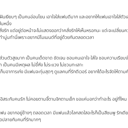
อฝันเงียบๆ เป็นคนอ่อนโยน เอาใจใส่แฟนดีมาก และอยากให้แฟนเอาใจใส่ตัวเอ
นหนึ่ง
ลั่งรัก แต่อยู่ต่อหน้าจะไม่แสดงออกว่าคลั่งรักให้เห็นหรอกนะ แต่ะจะเปลี่ย
ทำนู่นทำนี่เพราะอยากมีโมเมนต์ที่อยู่ด้วยกันตลอดเวลา
โลกส่วนตัวสูงมาก เป็นคนเด็ดขาด ชัดเจน ชอบคนเอาใจ ใส่ใจ ชอบความเรียบง
ป็นคนมีเหตุผล ไม่ขี้หึง ไม่ระแวง ไม่ชวนทะเลาะ
ก็บอาการเก่ง มีแฟนจะทุ่มสุดๆ ดูแลคนที่รักดีเวอร์ อยากได้อะไรจัดให้ตามคำข
้อิสระกับคนรัก ไม่คอยตามจี้ตามจิกตามเช็ก ขอแค่บอกว่าทำอะไร อยู่ที่ไหน 
แฟน อยากอยู่ข้างๆ ตลอดเวลา มีแฟนแล้วโลกสดใสอะไรก็เป็นสีชมพู รักเดี
อปลายกับคนที่รักมากๆ