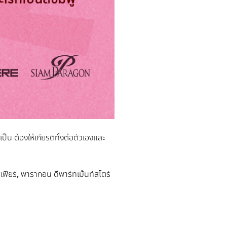
็น ต้องให้เกียรติทั้งต่อตัวเองและ
สเฟียร์, พารากอน ดีพาร์ทเม้นท์สโตร์