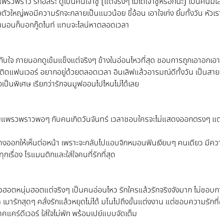
พรวพราว รักอิสระ ดูเป็นคนเจ้าชู้ (แต่จริงๆ ไม่ได้เจ้าชู้หรอกนะ) เป็นคนมีเ
อตัวใหญ่พอมีความรักจะกลายเป็นแมวน้อย ขี้อ้อน เอาใจเก่ง ยิ้มทั้งวัน หัวเรา
ล ก่อนนอนก็บอกกู๊ดไนท์ แทบจะไลน์หาตลอดเวลา
บใจ ภายนอกดูเข้มแข็งแต่จริงๆ ข้างในอ่อนไหวที่สุด ชอบการถูกเอาอกเอา
ิดแฟนเวอร์ อยากอยู่ด้วยตลอดเวลา อินเลิฟแล้วอารมณ์ดีทั้งวัน เป็นสายเป
าใจเป็นพิเศษ เรียกว่ารักจนมูฟออนไปไหนไม่ได้เลย
วามแพรวพราวพอๆ กับคนเกิดวันจันทร์ เวลาชอบใครจะไม่แสดงออกตรงๆ แต่จ
สดงออกให้เห็นต่อหน้า เพราะจะกลับไปแอบจิกหมอนฟินเงียบๆ คนเดียว มีคว
ทุกเรื่อง โรแมนติกและใส่ใจคนที่รักที่สุด
ฮอตหนุ่มฮอตแต่จริงๆ เป็นคนอ่อนไหว รักใครแล้วรักจริงจังมาก ไม่ชอบ
 เมารักสุดๆ คลั่งรักแล้วหยุดไม่ได้ มโนไปถึงขั้นแต่งงาน แต่ชอบความรักที่ค
คแคร์ดีเวอร์ ใส่ใจไม่พัก พร้อมเปย์แบบจัดเต็ม