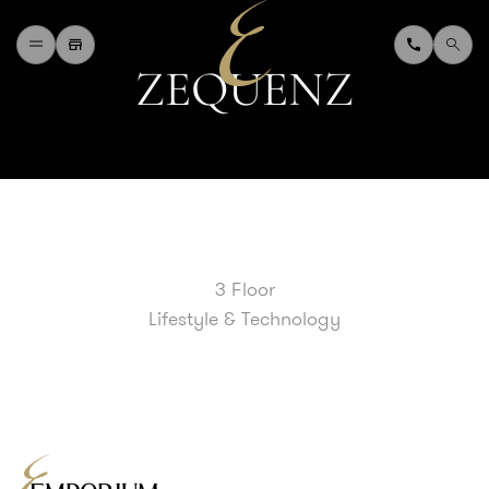
Z
E
Q
U
E
N
Z
H
O
M
E
W
H
A
T
'
S
O
N
D
I
N
I
N
G
S
H
O
P
P
I
N
G
D
E
P
A
R
T
M
E
N
T
S
T
O
R
E
D
I
R
E
C
T
O
R
Y
B
L
O
G
&
V
L
O
G
3 Floor
T
O
U
R
I
S
T
Lifestyle & Technology
A
B
O
U
T
U
S
F
A
Q