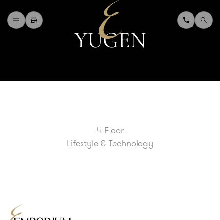
Y
U
G
E
N
H
O
M
E
W
H
A
T
'
S
O
N
D
I
N
I
N
G
S
H
O
P
P
I
N
G
D
E
P
A
R
T
M
E
N
T
S
T
O
R
E
D
I
R
E
C
T
O
R
Y
B
L
O
G
&
V
L
O
G
4 Floor
T
O
U
R
I
S
T
Lifestyle & Technology
A
B
O
U
T
U
S
F
A
Q