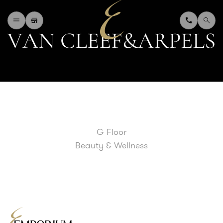
V
A
N
C
L
E
E
F
&
A
R
P
E
L
S
H
O
M
E
W
H
A
T
'
S
O
N
D
I
N
I
N
G
S
H
O
P
P
I
N
G
D
E
P
A
R
T
M
E
N
T
S
T
O
R
E
D
I
R
E
C
T
O
R
Y
B
L
O
G
&
V
L
O
G
G Floor
T
O
U
R
I
S
T
Beauty & Wellness
A
B
O
U
T
U
S
F
A
Q