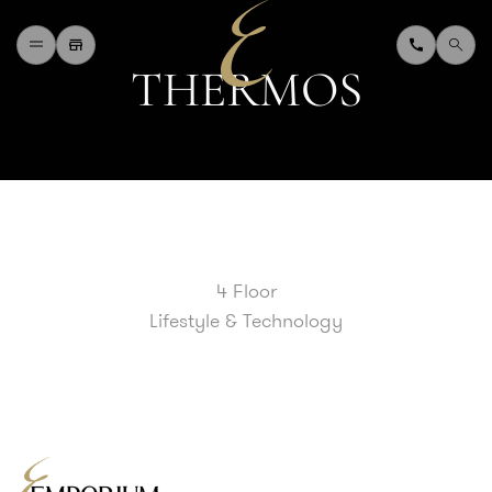
T
H
E
R
M
O
S
H
O
M
E
W
H
A
T
'
S
O
N
D
I
N
I
N
G
S
H
O
P
P
I
N
G
D
E
P
A
R
T
M
E
N
T
S
T
O
R
E
D
I
R
E
C
T
O
R
Y
B
L
O
G
&
V
L
O
G
4 Floor
T
O
U
R
I
S
T
Lifestyle & Technology
A
B
O
U
T
U
S
F
A
Q