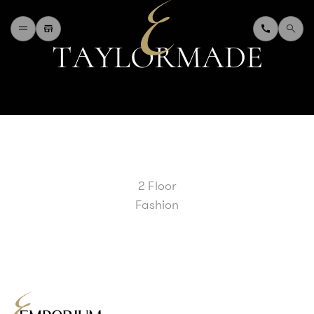
T
A
Y
L
O
R
M
A
D
E
H
O
M
E
W
H
A
T
'
S
O
N
D
I
N
I
N
G
S
H
O
P
P
I
N
G
D
E
P
A
R
T
M
E
N
T
S
T
O
R
E
D
I
R
E
C
T
O
R
Y
B
L
O
G
&
V
L
O
G
2 Floor
T
O
U
R
I
S
T
Fashion
A
B
O
U
T
U
S
F
A
Q