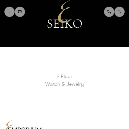
S
E
I
K
O
H
O
M
E
W
H
A
T
'
S
O
N
D
I
N
I
N
G
S
H
O
P
P
I
N
G
D
E
P
A
R
T
M
E
N
T
S
T
O
R
E
D
I
R
E
C
T
O
R
Y
B
L
O
G
&
V
L
O
G
2 Floor
T
O
U
R
I
S
T
Watch & Jewelry
A
B
O
U
T
U
S
F
A
Q