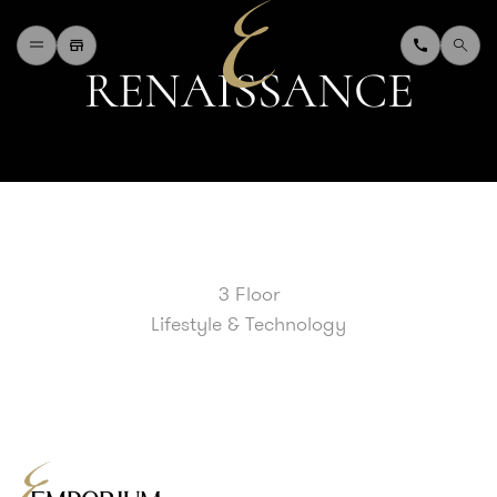
R
E
N
A
I
S
S
A
N
C
E
H
O
M
E
W
H
A
T
'
S
O
N
D
I
N
I
N
G
S
H
O
P
P
I
N
G
D
E
P
A
R
T
M
E
N
T
S
T
O
R
E
D
I
R
E
C
T
O
R
Y
B
L
O
G
&
V
L
O
G
3 Floor
T
O
U
R
I
S
T
Lifestyle & Technology
A
B
O
U
T
U
S
F
A
Q