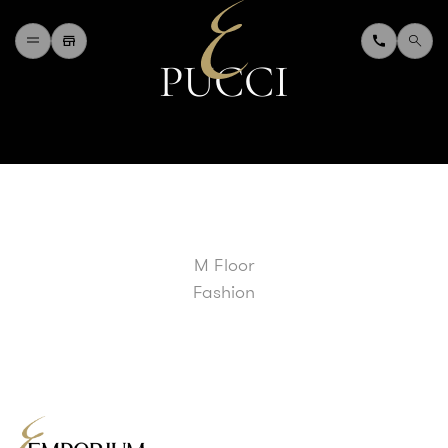
P
U
C
C
I
H
O
M
E
W
H
A
T
'
S
O
N
D
I
N
I
N
G
S
H
O
P
P
I
N
G
D
E
P
A
R
T
M
E
N
T
S
T
O
R
E
D
I
R
E
C
T
O
R
Y
B
L
O
G
&
V
L
O
G
M Floor
T
O
U
R
I
S
T
Fashion
A
B
O
U
T
U
S
F
A
Q