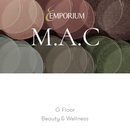
M
.
A
.
C
G Floor
Beauty & Wellness