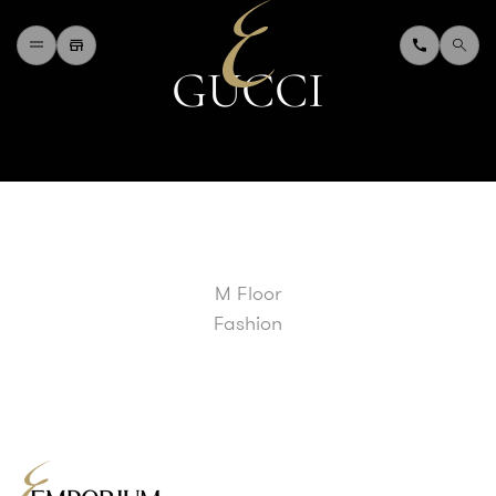
G
U
C
C
I
H
O
M
E
W
H
A
T
'
S
O
N
D
I
N
I
N
G
S
H
O
P
P
I
N
G
D
E
P
A
R
T
M
E
N
T
S
T
O
R
E
D
I
R
E
C
T
O
R
Y
B
L
O
G
&
V
L
O
G
M Floor
T
O
U
R
I
S
T
Fashion
A
B
O
U
T
U
S
F
A
Q