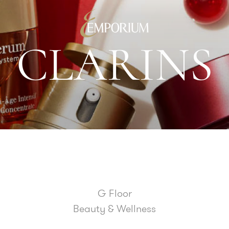
C
L
A
R
I
N
S
G Floor
Beauty & Wellness