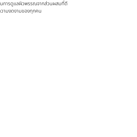
ชาญในการดูแลผิวพรรณจากส่วนผสมที่ดี
าใจความงดงามของทุกคน