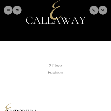
C
A
L
L
A
W
A
Y
H
O
M
E
W
H
A
T
'
S
O
N
D
I
N
I
N
G
S
H
O
P
P
I
N
G
D
E
P
A
R
T
M
E
N
T
S
T
O
R
E
D
I
R
E
C
T
O
R
Y
B
L
O
G
&
V
L
O
G
2 Floor
T
O
U
R
I
S
T
Fashion
A
B
O
U
T
U
S
F
A
Q