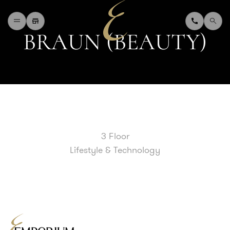
B
R
A
U
N
(
B
E
A
U
T
Y
)
H
O
M
E
W
H
A
T
'
S
O
N
D
I
N
I
N
G
S
H
O
P
P
I
N
G
D
E
P
A
R
T
M
E
N
T
S
T
O
R
E
D
I
R
E
C
T
O
R
Y
B
L
O
G
&
V
L
O
G
3 Floor
T
O
U
R
I
S
T
Lifestyle & Technology
A
B
O
U
T
U
S
F
A
Q