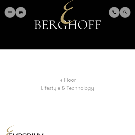
B
E
R
G
H
O
F
F
H
O
M
E
W
H
A
T
'
S
O
N
D
I
N
I
N
G
S
H
O
P
P
I
N
G
D
E
P
A
R
T
M
E
N
T
S
T
O
R
E
D
I
R
E
C
T
O
R
Y
B
L
O
G
&
V
L
O
G
4 Floor
T
O
U
R
I
S
T
Lifestyle & Technology
A
B
O
U
T
U
S
F
A
Q