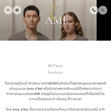
A
M
I
H
O
M
E
W
H
A
T
'
S
O
N
D
I
N
I
N
G
S
H
O
P
P
I
N
G
D
E
P
A
R
T
M
E
N
T
S
T
O
R
E
D
I
R
E
C
T
O
R
Y
B
L
O
G
&
V
L
O
G
M Floor
T
O
U
R
I
S
T
Fashion
A
B
O
U
T
U
S
F
A
Q
ต้อนรับฤดูร้อนนี้ คัดสรรมาอย่างพิถีพิถันสำหรับทั้งสุภาพบุรุษและสุภาพสตรี
ผ่านมุมมอง Amis d’été หรือมิตรภาพของซัมเมอร์ใต้แสงแดดอ่อนๆ
ถ่ายทอดมุมมองของAMI ต่อฤดูร้อนในแบบฉบับของแบรนด์ที่เปี่ยมไปด้วย
ความเป็นธรรมชาติ เรียบหรู ไร้กาลเวลา
โดย Amis d’été เป็นการรวบรวมไอเทมที่เหมาะกับช่วงเวลาซัมเมอร์นี้ อาทิ