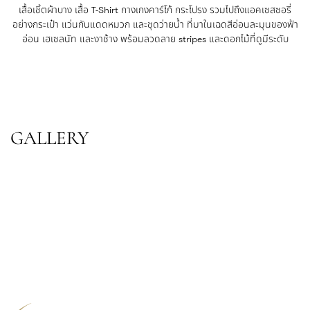
เสื้อเชิ้ตผ้าบาง เสื้อ T-Shirt กางเกงคาร์โก้ กระโปรง รวมไปถึงแอคเซสซอรี่
อย่างกระเป๋า แว่นกันแดดหมวก และชุดว่ายน้ำ ที่มาในเฉดสีอ่อนละมุนของฟ้า
อ่อน เฮเซลนัท และงาช้าง พร้อมลวดลาย stripes และดอกไม้ที่ดูมีระดับ
GALLERY