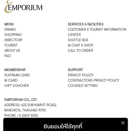
MENU
SERVICES & FACILITIES
DINING
CUSTOMER & TOURIST INFORMATION
SHOPPING
CENTER
DIRECTORY
SHUTTLE BUS
TOURIST
M CHAT & SHOP
ABOUT US
CALL TO ORDER
FAQ
MEMBERSHIP
SUPPORT
PLATINUM CARD
PRIVACY POLICY
M CARD
CONTRACTORS PRIVACY POLICY
GIFT VOUCHER
COOKIES SETTING
EMPORIUM CO., LTD
ADDRESS: 622 SUKHUMVIT ROAD,
BANGKOK, THAILAND 10110
PHONE : 0-2269-1000
OPEN HOURS:
ยินยอมให้ใช้คุกกี้
DEPARTMENT, SHOPPING