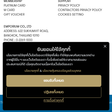
MEMBERSHIP
SUPPORT
PLATINUM CARD
PRIVACY POLICY
M CARD
CONTRACTORS PRIVACY POLICY
GIFT VOUCHER
COOKIES SETTING
EMPORIUM CO., LTD
ADDRESS: 622 SUKHUMVIT ROAD,
BANGKOK, THAILAND 10110
PHONE : 0-2269-1000
OPEN HOURS:
ยินยอมให้ใช้คุกกี้
DEPARTMENT, SHOPPING
EVERY DAY 10.00AM–22.00PM
นโยบายการใช้คุกกี้เว็บไซต์ของเราใช้คุกกี้เพื่อ ทำให้คุณพบกับความแตกต่าง
จากผู้ใช้อื่น ๆ ของเว็บไซต์ของเรา ทั้งนี้เพื่อช่วยให้เราสามารถส่งมอบ
ประสบการณ์ที่ดี เมื่อคุณติดตามเนื้อหาในเว็บไซต์ของเรา
นโยบายคุกกี้
&
นโยบายคุ้มครองข้อมูลส่วนบุคคล
ADDRESS
OPENING HOURS
622 Sukhumvit Road,
Department, Shopping
ยอมรับทั้งหมด
FOLLOW US ON
© THE EMPORIUM 2025
::*
Bangkok, Thailand 10110
Every Day 10.00AM – 22.00PM
ALL RIGHTS RESERVED
0-2269-1000
ปฏิเสธทั้งหมด
Google maps
การตั้งค่าคุกกี้
FOLLOW US ON
This site is registered on
wpml.org
as a development site. Switch to a production
EN
site key to
remove this banner
.