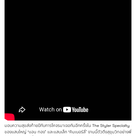
มอบความสุขส่งท้ายปีกับการโคจรมาเจอกันอีกครั้งใน The Styler Specialty
ของแสบใหญ่ ‘แอน ทอง’ และแสบเล็ก ‘คิมเบอร์ลี่’ งานนี้ตัวตึงสุขุมวิทอย่างพี่