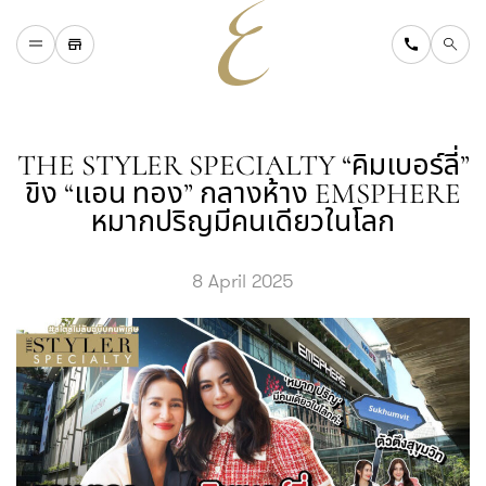
H
O
M
E
W
H
A
T
'
S
O
N
THE STYLER SPECIALTY “คิมเบอร์ลี่”
D
I
N
I
N
G
ขิง “แอน ทอง” กลางห้าง EMSPHERE
S
H
O
P
P
I
N
G
D
I
R
E
C
T
O
R
Y
หมากปริญมีคนเดียวในโลก
T
O
U
R
I
S
T
A
B
O
U
T
U
S
8 April 2025
F
A
Q