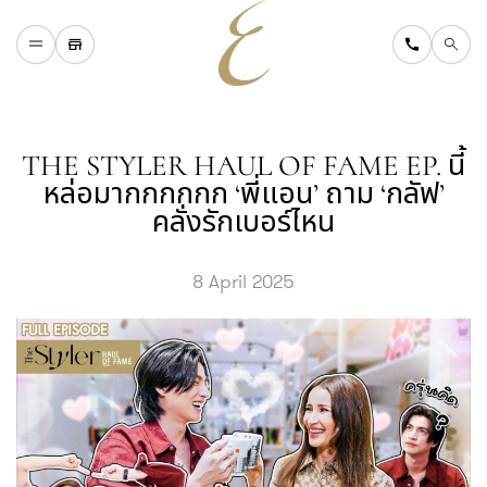
H
O
M
E
W
H
A
T
'
S
O
N
THE STYLER HAUL OF FAME EP. นี้
D
I
N
I
N
G
หล่อมากกกกกก ‘พี่แอน’ ถาม ‘กลัฟ’
S
H
O
P
P
I
N
G
D
I
R
E
C
T
O
R
Y
คลั่งรักเบอร์ไหน
T
O
U
R
I
S
T
A
B
O
U
T
U
S
8 April 2025
F
A
Q