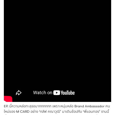
EP. นี้ความหล่อทะลุจอมากกกกกก เพราะหนุ่มหล่อ Brand Ambassador คน
ใหม่ของ M CARD อย่าง ‘กลัฟ คณาวุฒิ’ มาเดินช้อปกับ ‘พี่แอนทอง’ งานนี้