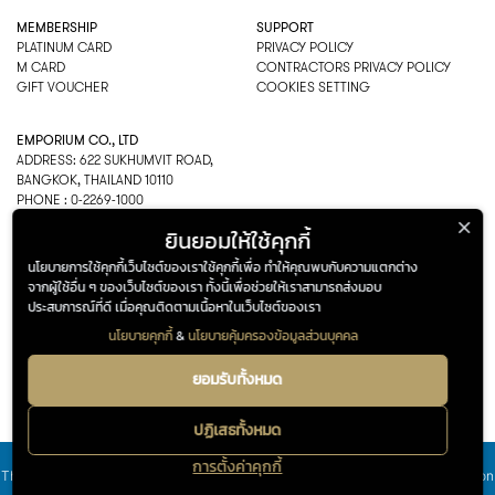
MEMBERSHIP
SUPPORT
PLATINUM CARD
PRIVACY POLICY
M CARD
CONTRACTORS PRIVACY POLICY
GIFT VOUCHER
COOKIES SETTING
EMPORIUM CO., LTD
ADDRESS: 622 SUKHUMVIT ROAD,
BANGKOK, THAILAND 10110
PHONE : 0-2269-1000
OPEN HOURS:
ยินยอมให้ใช้คุกกี้
DEPARTMENT, SHOPPING
EVERY DAY 10.00AM–22.00PM
นโยบายการใช้คุกกี้เว็บไซต์ของเราใช้คุกกี้เพื่อ ทำให้คุณพบกับความแตกต่าง
จากผู้ใช้อื่น ๆ ของเว็บไซต์ของเรา ทั้งนี้เพื่อช่วยให้เราสามารถส่งมอบ
ประสบการณ์ที่ดี เมื่อคุณติดตามเนื้อหาในเว็บไซต์ของเรา
นโยบายคุกกี้
&
นโยบายคุ้มครองข้อมูลส่วนบุคคล
ADDRESS
OPENING HOURS
622 Sukhumvit Road,
Department, Shopping
ยอมรับทั้งหมด
FOLLOW US ON
© THE EMPORIUM 2025
::*
Bangkok, Thailand 10110
Every Day 10.00AM – 22.00PM
ALL RIGHTS RESERVED
0-2269-1000
ปฏิเสธทั้งหมด
Google maps
การตั้งค่าคุกกี้
FOLLOW US ON
This site is registered on
wpml.org
as a development site. Switch to a production
EN