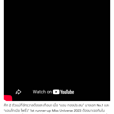
ศึก 2 ตัวแม่ที่จักรวาลต้องสะเทือน! เมื่อ ‘แอน ทองประสม’ นางเอก No.1 และ
‘แอนโทเนีย โพซิ้ว’ 1st runner-up Miss Universe 2023 ต้องมาเจอกันใน