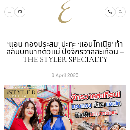
H
O
M
E
W
H
A
T
'
S
O
N
‘แอน ทองประสม’ ปะทะ ‘แอนโทเนีย’ ท้า
D
I
N
I
N
G
สลับบทบาทตัวแม่ ปังจักรวาลสะเทือน –
S
H
O
P
P
I
N
G
D
I
R
E
C
T
O
R
Y
THE STYLER SPECIALTY
T
O
U
R
I
S
T
A
B
O
U
T
U
S
8 April 2025
F
A
Q