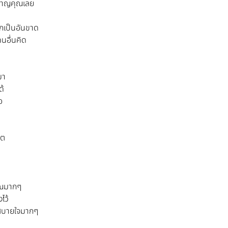
รำคาญคุณเลย
ักเป็นอันขาด
คนอื่นคิด
มา
ด้
อ
ิต
ุณมากๆ
ไว้
ึกสบายใจมากๆ