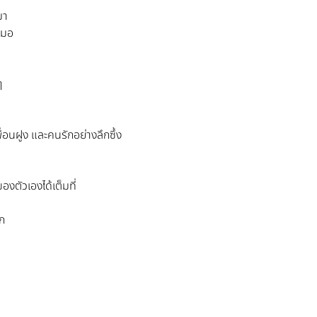
มา
สมอ
ๆ
อนฝูง และคนรักอย่างลึกซึ้ง
งตัวเองได้เต็มที่
ัก