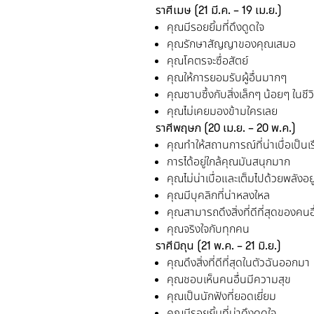
ราศีเมษ
(21
มี.ค. –
19
เม.ย.
)
คุณมีรอยยิ้มที่ดึงดูดใจ
คุณรักษาสัญญาของคุณเสมอ
คุณโคตรจะซื่อสัตย์
คุณให้การยอมรับผู้อื่นมากๆ
คุณซาบซึ้งกับสิ่งเล็กๆ น้อยๆ ในชีว
คุณไม่เคยมองข้ามใครเลย
ราศีพฤษภ
(20
เม.ย. –
20
พ.ค.
)
คุณทำให้สถานการณ์ที่น่าเบื่อเป็นเร
การได้อยู่ใกล้คุณมันสนุกมาก
คุณไม่น่าเบื่อและเต็มไปด้วยพลังอย
คุณมีบุคลิกที่น่าหลงใหล
คุณสามารถดึงสิ่งที่ดีที่สุดของคน
คุณจริงใจกับทุกคน
ราศีมิถุน
(21
พ.ค. –
21
มิ.ย.
)
คุณดึงสิ่งที่ดีที่สุดในตัวฉันออกมา
คุณชอบเห็นคนอื่นมีความสุข
คุณเป็นนักฟังที่ยอดเยี่ยม
คุณมีรอยยิ้มที่น่าดึงดูดใจ