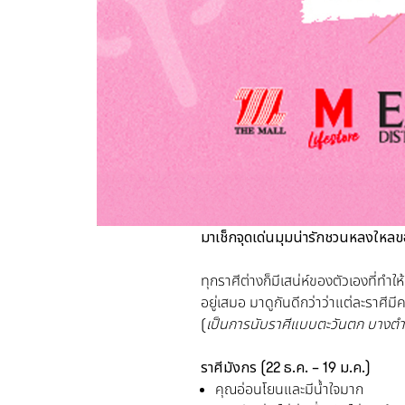
มาเช็กจุดเด่นมุมน่ารักชวนหลงใหล
ทุกราศีต่างก็มีเสน่ห์ของตัวเองที่ทำใ
อยู่เสมอ มาดูกันดีกว่าว่าแต่ละราศีม
(
เป็นการนับราศีแบบตะวันตก บาง
ราศีมังกร
(22 ธ.ค. – 19 ม.ค.)
คุณอ่อนโยนและมีน้ำใจมาก