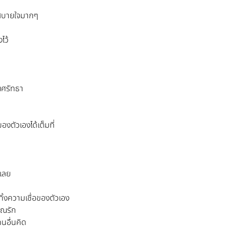
ึกสบายใจมากๆ
ไว้
ุณศรัทธา
งตัวเองได้เต็มที่
ณเลย
ิ้งความเชื่อของตัวเอง
ุณรัก
คนอื่นคิด