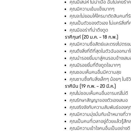
คุณมีเสน่ห์ ไม่น่าเบื่อ ฉันไม่เคย
คุณมีความเข้มแข็งมากๆ
คุณจะไม่ยอมให้ใครมาตัดสินคนที่ร
คุณเป็นตัวของตัวเอง ไม่แคร์สิ่งที่
คุณมีออร่าที่น่าดึงดูด
ราศีกุมภ์
(20
ม.ค. –
18
ก.พ.
)
คุณมีความซื่อสัตย์และตรงไปตรง
คุณดึงสิ่งที่ดีที่สุดในตัวฉันออกมาไ
คุณนำรอยยิ้มมาสู่คนรอบข้างเสม
คุณมีรอยยิ้มที่ดึงดูดใจมากๆ
คุณชอบเห็นคนอื่นมีความสุข
คุณซาบซึ้งกับสิ่งเล็กๆ น้อยๆ ในชีว
ราศีมีน
(19
ก.พ. –
20
มี.ค.
)
คุณไม่ชอบเห็นคนอื่นอารมณ์ไม่ดี
คุณรักษาสัญญาของตัวเองเสมอ
คุณจริงจังกับความสัมพันธ์ของค
คุณมีความมุ่งมั่นกับเป้าหมายที่วาง
คุณเป็นคนที่เวลาอยู่ด้วยแล้วรู้ส
คุณมีความเข้าใจคนอื่นเป็นอย่างดี