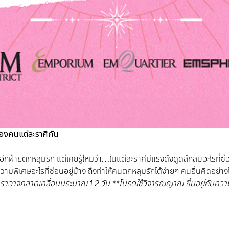
ของคนแต่ละราศีกัน
ห้อีกฝ่ายตกหลุมรัก แต่เคยรู้ไหมว่า…ในแต่ละราศีมีแรงดึงดูดลึกลับอะไรที่ซ่อ
ีความพิเศษอะไรที่ซ่อนอยู่บ้าง ถึงทำให้คนตกหลุมรักได้ง่ายๆ คนอื่นคิดอย่
ตำราอาจคลาดเคลื่อนประมาณ
1-2 วัน **โปรดใช้วิจารณญาณ ขึ้นอยู่กับควา