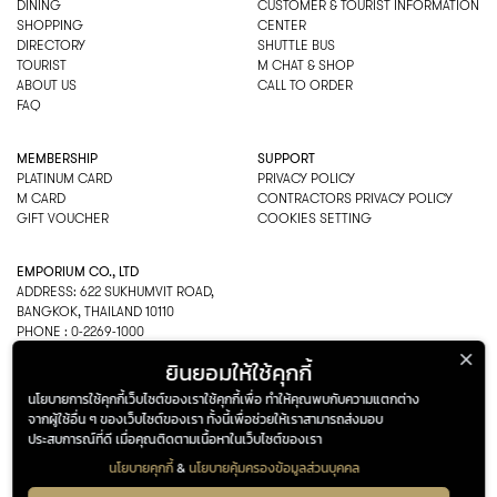
DINING
CUSTOMER & TOURIST INFORMATION
SHOPPING
CENTER
DIRECTORY
SHUTTLE BUS
TOURIST
M CHAT & SHOP
ABOUT US
CALL TO ORDER
FAQ
MEMBERSHIP
SUPPORT
PLATINUM CARD
PRIVACY POLICY
M CARD
CONTRACTORS PRIVACY POLICY
GIFT VOUCHER
COOKIES SETTING
EMPORIUM CO., LTD
ADDRESS: 622 SUKHUMVIT ROAD,
BANGKOK, THAILAND 10110
PHONE : 0-2269-1000
OPEN HOURS:
ยินยอมให้ใช้คุกกี้
DEPARTMENT, SHOPPING
EVERY DAY 10.00AM–22.00PM
นโยบายการใช้คุกกี้เว็บไซต์ของเราใช้คุกกี้เพื่อ ทำให้คุณพบกับความแตกต่าง
จากผู้ใช้อื่น ๆ ของเว็บไซต์ของเรา ทั้งนี้เพื่อช่วยให้เราสามารถส่งมอบ
ประสบการณ์ที่ดี เมื่อคุณติดตามเนื้อหาในเว็บไซต์ของเรา
นโยบายคุกกี้
&
นโยบายคุ้มครองข้อมูลส่วนบุคคล
ADDRESS
OPENING HOURS