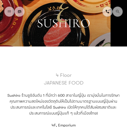
S
U
S
H
I
R
O
H
O
M
E
W
H
A
T
'
S
O
N
D
I
N
I
N
G
S
H
O
P
P
I
N
G
D
E
P
A
R
T
M
E
N
T
S
T
O
R
E
D
I
R
E
C
T
O
R
Y
B
L
O
G
&
V
L
O
G
4 Floor
T
O
U
R
I
S
T
JAPANESE FOOD
A
B
O
U
T
U
S
F
A
Q
Sushiro ร้านซูชิอันดับ 1 ที่มีกว่า 600 สาขาในญี่ปุ่น เรามุ่งมั่นในการรักษา
คุณภาพความสดใหม่ของวัตถุดิบให้เป็นไปตามมาตรฐานแบบญี่ปุ่นผ่าน
ประสบการณ์และเทคโนโลยี Sushiro เปิดให้ทุกคนได้สัมผัสรสชาติและ
ประสบการณ์แบบญี่ปุ่นแท้ ๆ แล้วที่เมืองไทย!
4F, Emporium